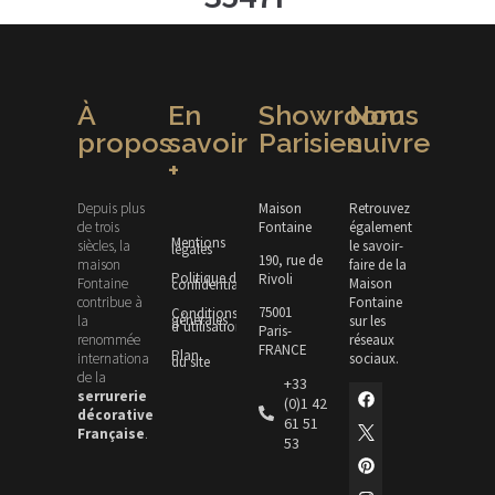
À
En
Showroom
Nous
propos
savoir
Parisien
suivre
+
Depuis plus
Maison
Retrouvez
de trois
Fontaine
également
Mentions
siècles, la
le savoir-
légales
190, rue de
maison
faire de la
Politique de
Rivoli
Fontaine
Maison
confidentialité
contribue à
Fontaine
75001
Conditions
générales
la
sur les
d’utilisation
Paris-
renommée
réseaux
FRANCE
Plan
internationale
sociaux.
du site
de la
+33
serrurerie
(0)1 42
décorative
61 51
Française
.
53