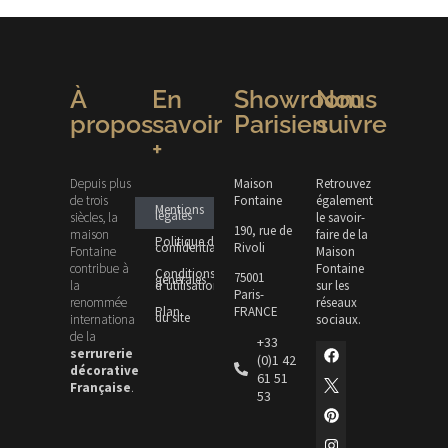
À
En
Showroom
Nous
propos
savoir
Parisien
suivre
+
Depuis plus
Maison
Retrouvez
de trois
Fontaine
également
Mentions
légales
siècles, la
le savoir-
190, rue de
maison
faire de la
Politique de
confidentialité
Rivoli
Fontaine
Maison
contribue à
Fontaine
Conditions
75001
générales
la
d’utilisation
sur les
Paris-
renommée
réseaux
Plan
FRANCE
du site
internationale
sociaux.
de la
+33
serrurerie
(0)1 42
décorative
61 51
Française
.
53