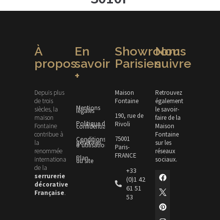
À
En
Showroom
Nous
propos
savoir
Parisien
suivre
+
Depuis plus
Maison
Retrouvez
de trois
Fontaine
également
Mentions
siècles, la
le savoir-
légales
190, rue de
maison
faire de la
Politique de
Rivoli
Fontaine
Maison
confidentialité
contribue à
Fontaine
75001
Conditions
générales
la
sur les
d’utilisation
Paris-
renommée
réseaux
FRANCE
Plan
internationale
sociaux.
du site
de la
+33
serrurerie
(0)1 42
décorative
61 51
Française
.
53