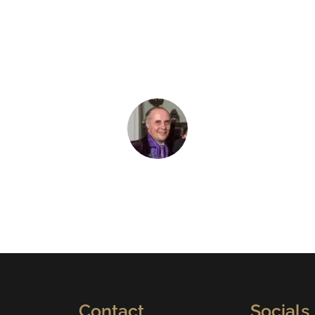
 le XVIIIe, un style entre Empire et Art Déco et des b
e entre les différents modèles. Avec Jungle, j’ai revis
contemporain."
Jean BOGGIO
Conteur et artisan joaillier Boggio
Contact
Socials